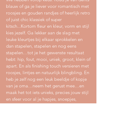
blauw of ga je liever voor romantisch met
roosjes en gouden randjes of heerlijk retro
of juist chic klassiek of super
kitsch...Kortom fleur en kleur, vorm en stijl
kies jezelf. Ga lekker aan de slag met
leuke kleurtjes bij elkaar sprokkelen en
dan stapelen, stapelen en nog eens
stapelen…tot je het gewenste resultaat
hebt: hip, fout, mooi, uniek, groot, klein of
apart. En als finishing touch versieren met
roosjes, lintjes en natuurlijk blingbling. En
heb je zelf nog een leuk beeldje of kopje
van je oma…neem het gerust mee…en
maak het tot iets unieks, precies jouw stijl
en sfeer voor al je hapjes, snoepjes,
bonbons, cup cakes, koekjes en nog veel
meer…
Oh ja, goed om te te weten: het resultaat
moet wel even drogen, je kunt jouw