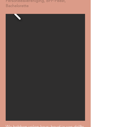
Personeelsvereniging, BFF-Feest,
Bachelorette
We hebben volop keus: houd je van delfts