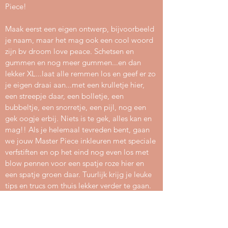
Piece!
Maak eerst een eigen ontwerp, bijvoorbeeld
je naam, maar het mag ook een cool woord
zijn bv droom love peace. Schetsen en
gummen en nog meer gummen...en dan
lekker XL...laat alle remmen los en geef er zo
je eigen draai aan...met een krulletje hier,
een streepje daar, een bolletje, een
bubbeltje, een snorretje, een pijl, nog een
gek oogje erbij. Niets is te gek, alles kan en
mag!! Als je helemaal tevreden bent, gaan
we jouw Master Piece inkleuren met speciale
verfstiften en op het eind nog even los met
blow pennen voor een spatje roze hier en
een spatje groen daar. Tuurlijk krijg je leuke
tips en trucs om thuis lekker verder te gaan.
Je hebt keuze uit de volgende