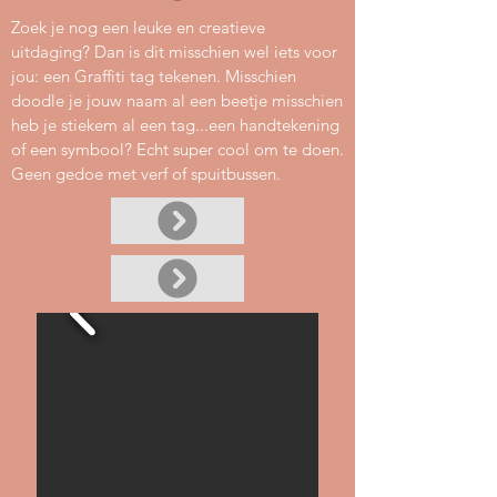
Zoek je nog een leuke en creatieve
uitdaging? Dan is dit misschien wel iets voor
jou: een Graffiti tag tekenen. Misschien
doodle je jouw naam al een beetje misschien
heb je stiekem al een tag...een handtekening
of een symbool? Echt super cool om te doen.
Geen gedoe met verf of spuitbussen.