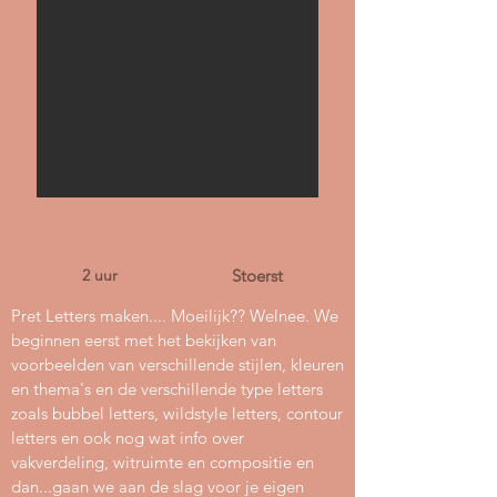
2 uur
Stoerst
Pret Letters maken.... Moeilijk?? Welnee. We
beginnen eerst met het bekijken van
voorbeelden van verschillende stijlen, kleuren
en thema's en de verschillende type letters
zoals bubbel letters, wildstyle letters, contour
letters en ook nog wat info over
vakverdeling, witruimte en compositie en
dan...gaan we aan de slag voor je eigen