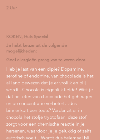
2 Uur
KOKEN, Huis Special
Je hebt keuze uit de volgende
mogelijkheden:
Geef allergieën graag van te voren door.
Heb je last van een dipje? Dopamine,
serofine of endorfine, van chocolade is het
al lang bewezen dat je er vrolijk en blij
wordt...Chocola is eigenlijk liefde! Wist je
dat het eten van chocolade het geheugen
en de concentratie verbetert…dus
binnenkort een toets? Verder zit er in
chocola het stofje tryptofaan, deze stof
zorgt voor een chemische reactie in je
hersenen, waardoor je je gelukkig of zelfs
euforisch voelt…Wordt dus helemaal blij