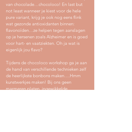
van chocolade…chocoloco! En last but
not least wanneer je kiest voor de hele
pure variant, krijg je ook nog eens flink
wat gezonde antioxidanten binnen:
flavonoïden…ze helpen tegen aanslagen
op je hersenen zoals Alzheimer en is goed
voor hart- en vaatziekten. Oh ja wat is
eigenlijk jou flavo?
Tijdens de chocoloco workshop ga je aan
de hand van verschillende technieken zelf
de heerlijkste bonbons maken….Hmm
kunstwerkjes maken! Bij ons geen
marmeren platen, ingewikkelde
apparaten en temperen van chocola,
maar de meest eenvoudige manier om
zelf allerlei soorten bonbons, pindarotjes,
chocoladeflikken en truffels te maken. Je
creëert je eigen chocolade met je eigen
vulling en vormen! Dat wordt