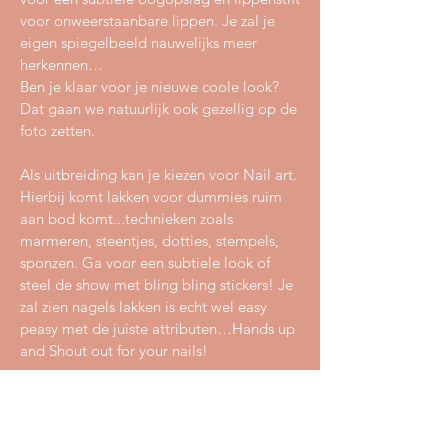
voor onweerstaanbare lippen. Je zal je
eigen spiegelbeeld nauwelijks meer
herkennen…
Ben je klaar voor je nieuwe coole look?
Dat gaan we natuurlijk ook gezellig op de
foto zetten.
Als uitbreiding kan je kiezen voor Nail art.
Hierbij komt lakken voor dummies ruim
aan bod komt...technieken zoals
marmeren, steentjes, dotties, stempels,
sponzen. Ga voor een subtiele look of
steel de show met bling bling stickers! Je
zal zien nagels lakken is echt wel easy
peasy met de juiste attributen…Hands up
and Shout out for your nails!
Een andere uitbreiding is Hair art: Is je
kruin in de puin? Met ons advies wordt
haar stylen een makkie. We gaan