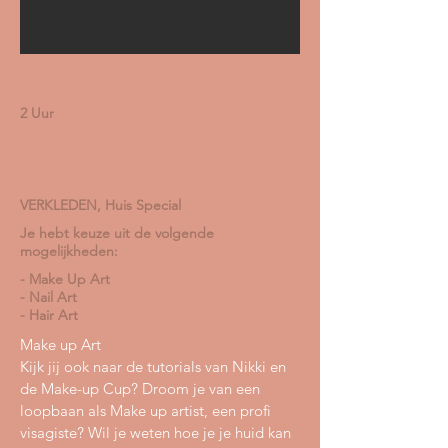
2 Uur
VERKLEDEN, Huis Special
Je hebt keuze uit de volgende
mogelijkheden:
- Make Up Art
- Nail Art
- Hair Art
Make up Art
Kijk jij ook naar de tutorials van Nikki en
de Make-up Cup? Droom je van een
loopbaan als Make up artist, een profi
visagiste? Wil je weten hoe je je huid kan