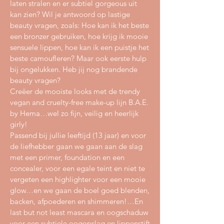
laten stralen en er subtiel gorgeous uit
kan zien? Wil je antwoord op lastige
beauty vragen, zoals: Hoe kan ik het beste
een bronzer gebruiken, hoe krijg ik mooie
sensuele lippen, hoe kan ik een puistje het
beste camoufleren? Maar ook eerste hulp
bij ongelukken. Heb jij nog brandende
beauty vragen?
Creëer de mooiste looks met de trendy
vegan and cruelty-free make-up lijn B.A.E.
by Hema…wel zo fijn, veilig en heerlijk
girly!
Passend bij jullie leeftijd (13 jaar) en voor
de liefhebber gaan we gaan aan de slag
met een primer, foundation en een
concealer, voor een egale teint en niet te
vergeten een highlighter voor een mooie
glow…en we gaan de boel goed blenden,
backen, afpoederen en shimmeren!…En
last but not least mascara en oogschaduw
voor een subtiele oogopslag en lippenstift